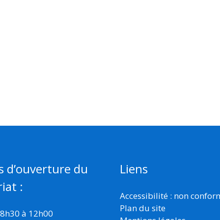
s d’ouverture du
Liens
iat :
Accessibilité : non confo
Plan du site
 8h30 à 12h00