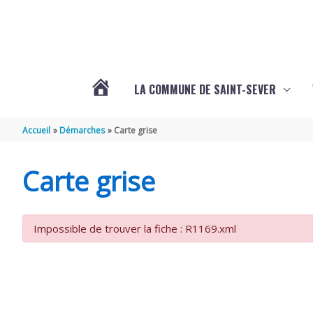
Aller au contenu
Aller au pied de page
LA COMMUNE DE SAINT-SEVER
L’ACTUALITÉ
Accueil
Démarches
Carte grise
DE
Carte grise
SAINT-
Impossible de trouver la fiche : R1169.xml
SEVER
DE