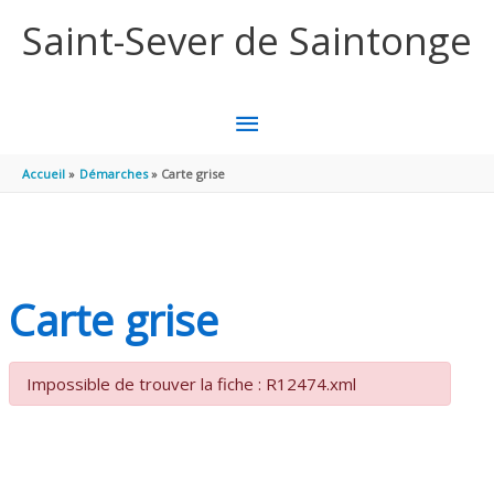
Aller au contenu
Aller au pied de page
Saint-Sever de Saintonge
MENU
PRINCIPAL
Accueil
Démarches
Carte grise
Carte grise
Impossible de trouver la fiche : R12474.xml