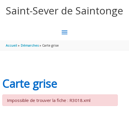
Aller au contenu
Aller au pied de page
Saint-Sever de Saintonge
MENU
PRINCIPAL
Accueil
Démarches
Carte grise
Carte grise
Impossible de trouver la fiche : R3018.xml