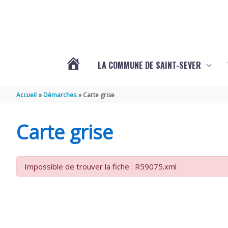
Aller au contenu
Aller au pied de page
LA COMMUNE DE SAINT-SEVER
L’ACTUALITÉ
Accueil
Démarches
Carte grise
DE
Carte grise
SAINT-
Impossible de trouver la fiche : R59075.xml
SEVER
DE