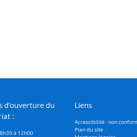
s d’ouverture du
Liens
iat :
Accessibilité : non confo
Plan du site
 8h30 à 12h00