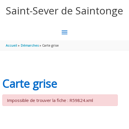
Aller au contenu
Aller au pied de page
Saint-Sever de Saintonge
MENU
PRINCIPAL
Accueil
Démarches
Carte grise
Carte grise
Impossible de trouver la fiche : R59824.xml