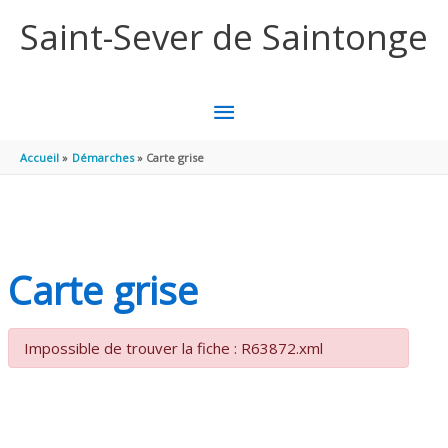
Aller au contenu
Aller au pied de page
Saint-Sever de Saintonge
MENU
PRINCIPAL
Accueil
Démarches
Carte grise
Carte grise
Impossible de trouver la fiche : R63872.xml