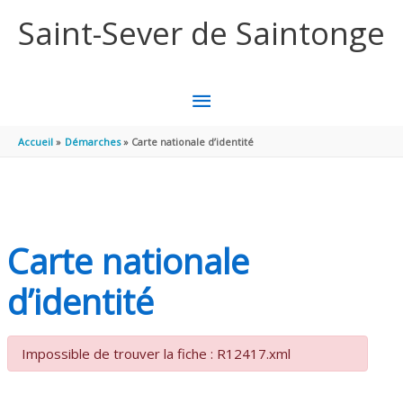
Aller au contenu
Aller au pied de page
Saint-Sever de Saintonge
MENU
PRINCIPAL
Accueil
Démarches
Carte nationale d’identité
Carte nationale
d’identité
Impossible de trouver la fiche : R12417.xml