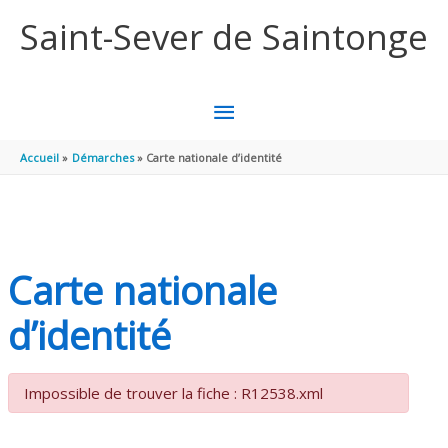
Aller au contenu
Aller au pied de page
Saint-Sever de Saintonge
MENU
PRINCIPAL
Accueil
Démarches
Carte nationale d’identité
Carte nationale
d’identité
Impossible de trouver la fiche : R12538.xml