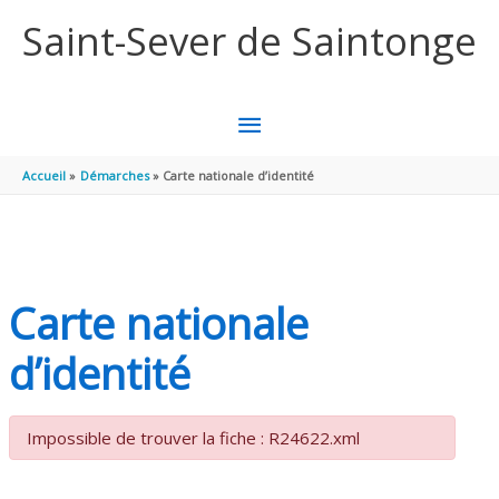
Aller au contenu
Aller au pied de page
Saint-Sever de Saintonge
MENU
PRINCIPAL
Accueil
Démarches
Carte nationale d’identité
Carte nationale
d’identité
Impossible de trouver la fiche : R24622.xml