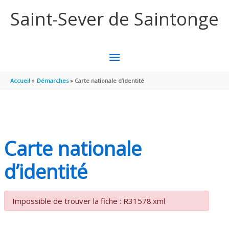
Aller au contenu
Aller au pied de page
Saint-Sever de Saintonge
MENU
PRINCIPAL
Accueil
Démarches
Carte nationale d’identité
Carte nationale
d’identité
Impossible de trouver la fiche : R31578.xml