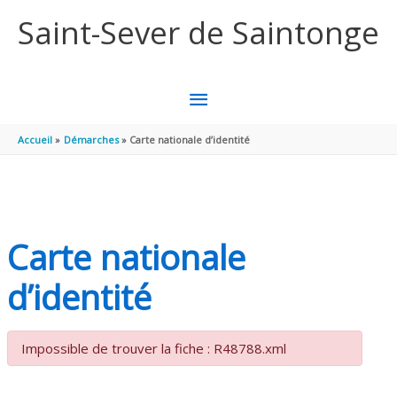
Aller au contenu
Aller au pied de page
Saint-Sever de Saintonge
MENU
PRINCIPAL
Accueil
Démarches
Carte nationale d’identité
Carte nationale
d’identité
Impossible de trouver la fiche : R48788.xml