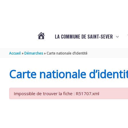
Aller au contenu
Aller au pied de page
LA COMMUNE DE SAINT-SEVER
L’ACTUALITÉ
Accueil
Démarches
Carte nationale d’identité
DE
Carte nationale d’identi
SAINT-
Impossible de trouver la fiche : R51707.xml
SEVER
DE