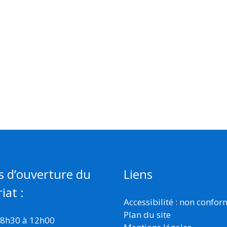
s d’ouverture du
Liens
iat :
Accessibilité : non confo
Plan du site
 8h30 à 12h00