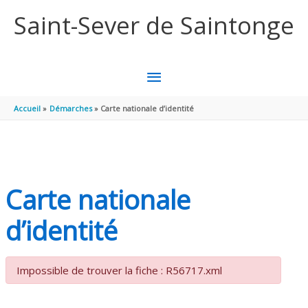
Aller au contenu
Aller au pied de page
Saint-Sever de Saintonge
MENU
PRINCIPAL
Accueil
Démarches
Carte nationale d’identité
Carte nationale
d’identité
Impossible de trouver la fiche : R56717.xml