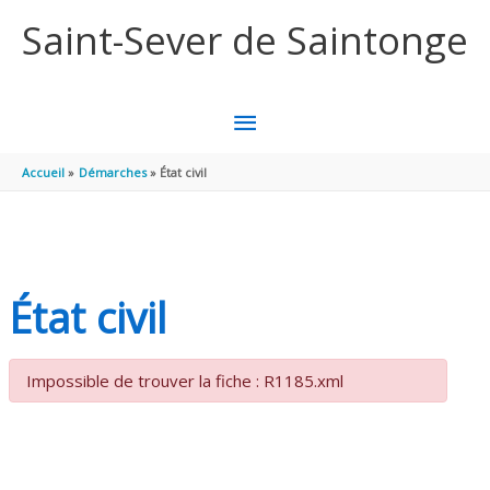
Aller au contenu
Aller au pied de page
Saint-Sever de Saintonge
MENU
PRINCIPAL
Accueil
Démarches
État civil
État civil
Impossible de trouver la fiche : R1185.xml