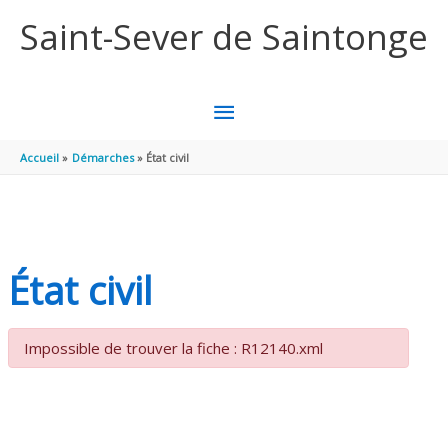
Aller au contenu
Aller au pied de page
Saint-Sever de Saintonge
MENU
PRINCIPAL
Accueil
Démarches
État civil
État civil
Impossible de trouver la fiche : R12140.xml