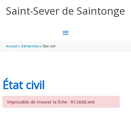
Aller au contenu
Aller au pied de page
Saint-Sever de Saintonge
MENU
PRINCIPAL
Accueil
Démarches
État civil
État civil
Impossible de trouver la fiche : R12668.xml