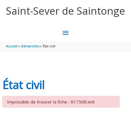
Aller au contenu
Aller au pied de page
Saint-Sever de Saintonge
MENU
PRINCIPAL
Accueil
Démarches
État civil
État civil
Impossible de trouver la fiche : R17508.xml