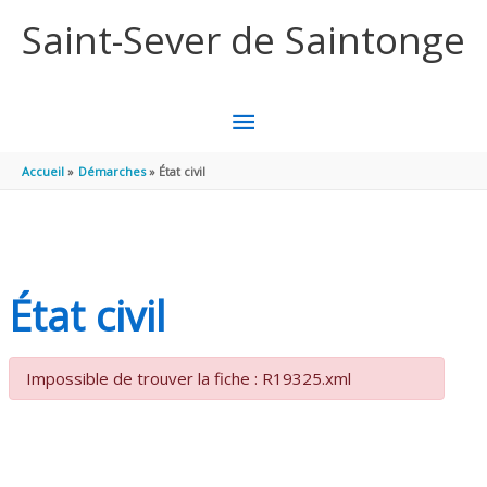
Aller au contenu
Aller au pied de page
Saint-Sever de Saintonge
MENU
PRINCIPAL
Accueil
Démarches
État civil
État civil
Impossible de trouver la fiche : R19325.xml