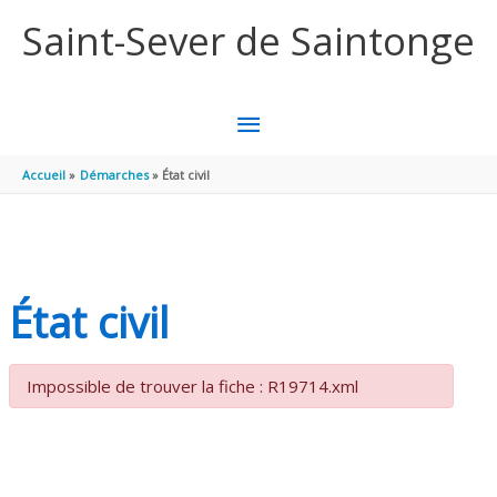
Aller au contenu
Aller au pied de page
Saint-Sever de Saintonge
MENU
PRINCIPAL
Accueil
Démarches
État civil
État civil
Impossible de trouver la fiche : R19714.xml