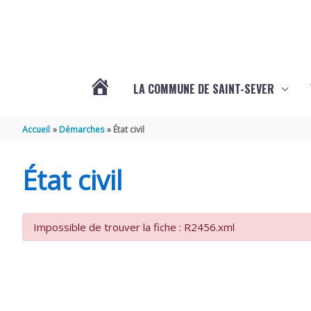
Aller au contenu
Aller au pied de page
LA COMMUNE DE SAINT-SEVER
L’ACTUALITÉ
Accueil
Démarches
État civil
DE
État civil
SAINT-
Impossible de trouver la fiche : R2456.xml
SEVER
DE