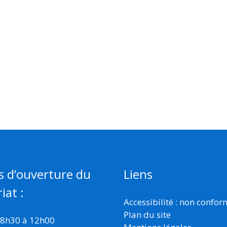
s d’ouverture du
Liens
iat :
Accessibilité : non confo
Plan du site
 8h30 à 12h00