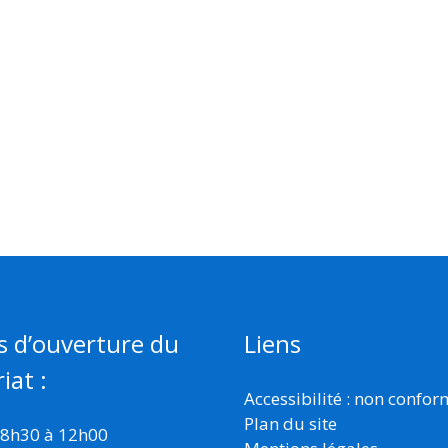
s d’ouverture du
Liens
iat :
Accessibilité : non confo
Plan du site
 8h30 à 12h00