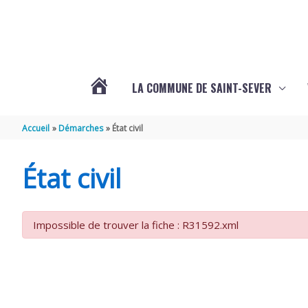
Aller au contenu
Aller au pied de page
LA COMMUNE DE SAINT-SEVER
L’ACTUALITÉ
Accueil
Démarches
État civil
DE
État civil
SAINT-
Impossible de trouver la fiche : R31592.xml
SEVER
DE