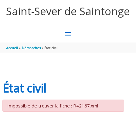
Aller au contenu
Aller au pied de page
Saint-Sever de Saintonge
MENU
PRINCIPAL
Accueil
Démarches
État civil
État civil
Impossible de trouver la fiche : R42167.xml