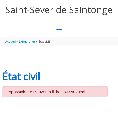
Aller au contenu
Aller au pied de page
Saint-Sever de Saintonge
MENU
PRINCIPAL
Accueil
Démarches
État civil
État civil
Impossible de trouver la fiche : R44507.xml