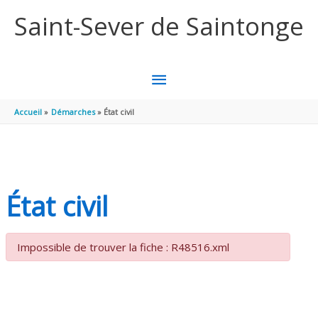
Aller au contenu
Aller au pied de page
Saint-Sever de Saintonge
MENU
PRINCIPAL
Accueil
Démarches
État civil
État civil
Impossible de trouver la fiche : R48516.xml