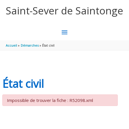
Aller au contenu
Aller au pied de page
Saint-Sever de Saintonge
MENU
PRINCIPAL
Accueil
Démarches
État civil
État civil
Impossible de trouver la fiche : R52098.xml