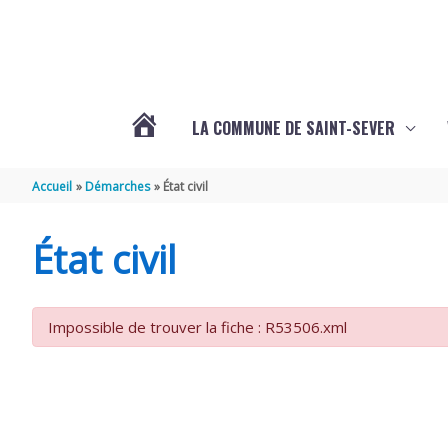
Aller au contenu
Aller au pied de page
LA COMMUNE DE SAINT-SEVER
L’ACTUALITÉ
Accueil
Démarches
État civil
DE
État civil
SAINT-
Impossible de trouver la fiche : R53506.xml
SEVER
DE