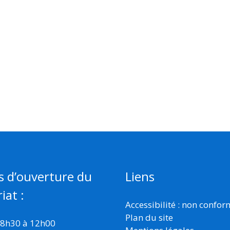
s d’ouverture du
Liens
iat :
Accessibilité : non confo
Plan du site
 8h30 à 12h00