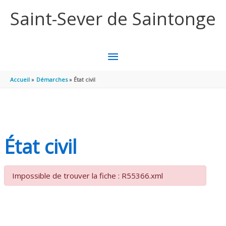
Aller au contenu
Aller au pied de page
Saint-Sever de Saintonge
MENU
PRINCIPAL
Accueil
Démarches
État civil
État civil
Impossible de trouver la fiche : R55366.xml