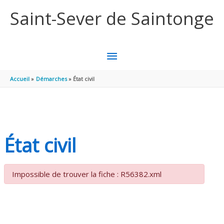
Aller au contenu
Aller au pied de page
Saint-Sever de Saintonge
MENU
PRINCIPAL
Accueil
Démarches
État civil
État civil
Impossible de trouver la fiche : R56382.xml