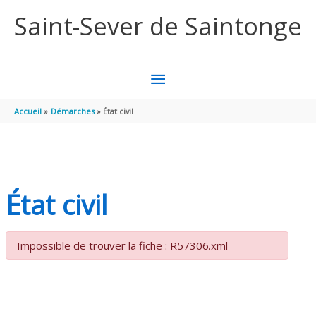
Aller au contenu
Aller au pied de page
Saint-Sever de Saintonge
MENU
PRINCIPAL
Accueil
Démarches
État civil
État civil
Impossible de trouver la fiche : R57306.xml