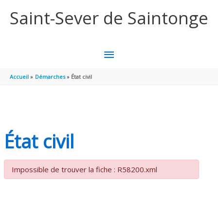
Aller au contenu
Aller au pied de page
Saint-Sever de Saintonge
MENU
PRINCIPAL
Accueil
Démarches
État civil
État civil
Impossible de trouver la fiche : R58200.xml