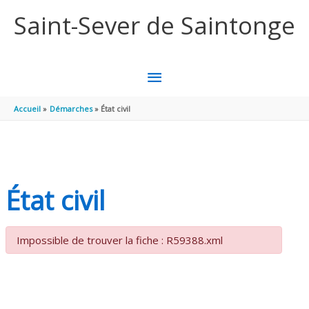
Aller au contenu
Aller au pied de page
Saint-Sever de Saintonge
MENU
PRINCIPAL
Accueil
Démarches
État civil
État civil
Impossible de trouver la fiche : R59388.xml