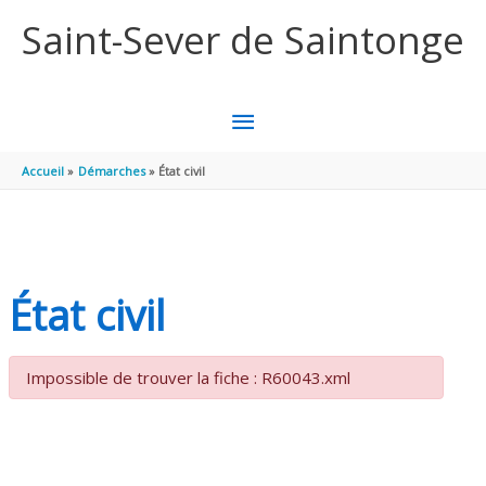
Aller au contenu
Aller au pied de page
Saint-Sever de Saintonge
MENU
PRINCIPAL
Accueil
Démarches
État civil
État civil
Impossible de trouver la fiche : R60043.xml