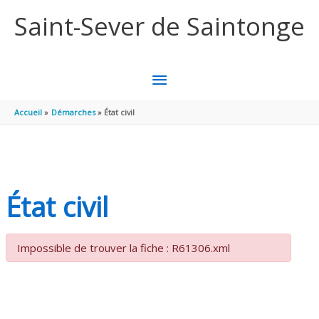
Aller au contenu
Aller au pied de page
Saint-Sever de Saintonge
MENU
PRINCIPAL
Accueil
Démarches
État civil
État civil
Impossible de trouver la fiche : R61306.xml