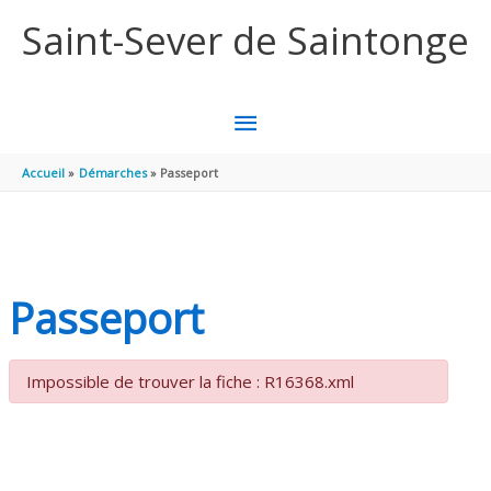
Aller au contenu
Aller au pied de page
Saint-Sever de Saintonge
MENU
PRINCIPAL
Accueil
Démarches
Passeport
Passeport
Impossible de trouver la fiche : R16368.xml