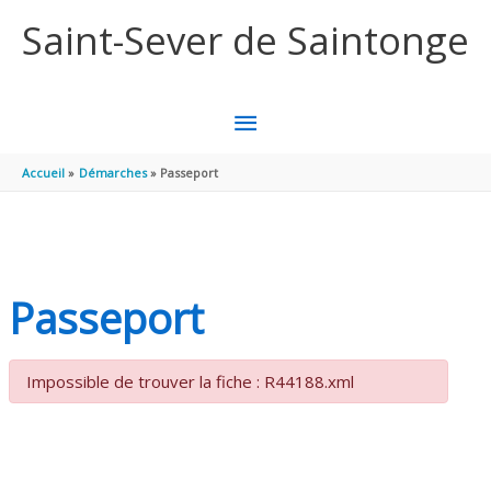
Aller au contenu
Aller au pied de page
Saint-Sever de Saintonge
MENU
PRINCIPAL
Accueil
Démarches
Passeport
Passeport
Impossible de trouver la fiche : R44188.xml