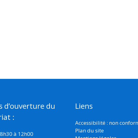
s d’ouverture du
Liens
iat :
Accessibilité : non confo
Plan du site
 8h30 à 12h00