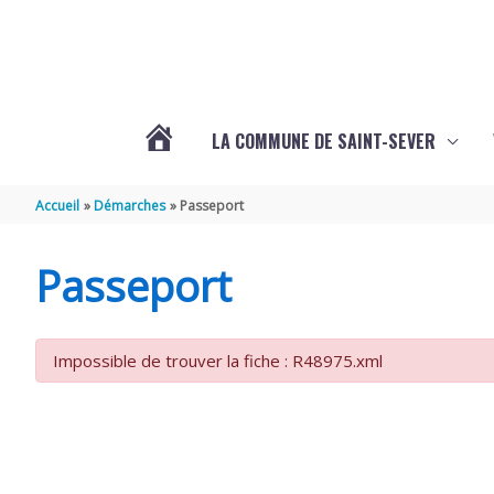
Aller au contenu
Aller au pied de page
LA COMMUNE DE SAINT-SEVER
L’ACTUALITÉ
Accueil
Démarches
Passeport
DE
Passeport
SAINT-
Impossible de trouver la fiche : R48975.xml
SEVER
DE