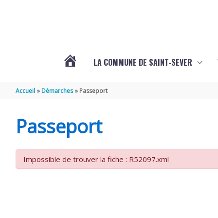
Aller au contenu
Aller au pied de page
LA COMMUNE DE SAINT-SEVER
L’ACTUALITÉ
Accueil
Démarches
Passeport
DE
Passeport
SAINT-
Impossible de trouver la fiche : R52097.xml
SEVER
DE