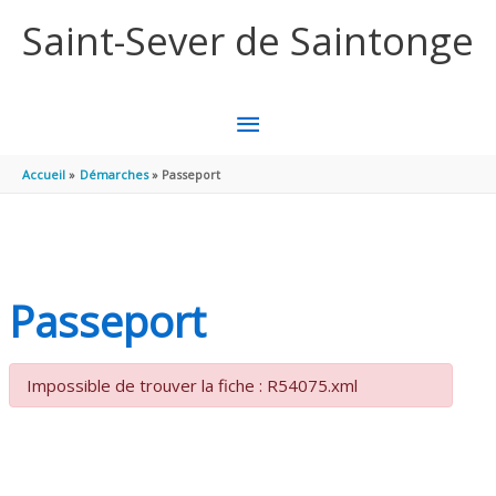
Aller au contenu
Aller au pied de page
Saint-Sever de Saintonge
MENU
PRINCIPAL
Accueil
Démarches
Passeport
Passeport
Impossible de trouver la fiche : R54075.xml