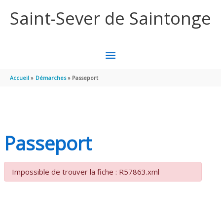
Aller au contenu
Aller au pied de page
Saint-Sever de Saintonge
MENU
PRINCIPAL
Accueil
Démarches
Passeport
Passeport
Impossible de trouver la fiche : R57863.xml