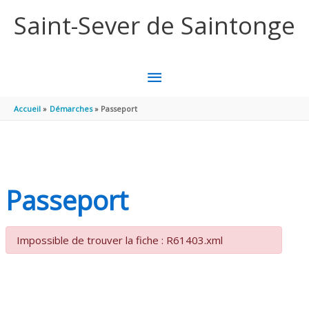
Aller au contenu
Aller au pied de page
Saint-Sever de Saintonge
MENU
PRINCIPAL
Accueil
Démarches
Passeport
Passeport
Impossible de trouver la fiche : R61403.xml