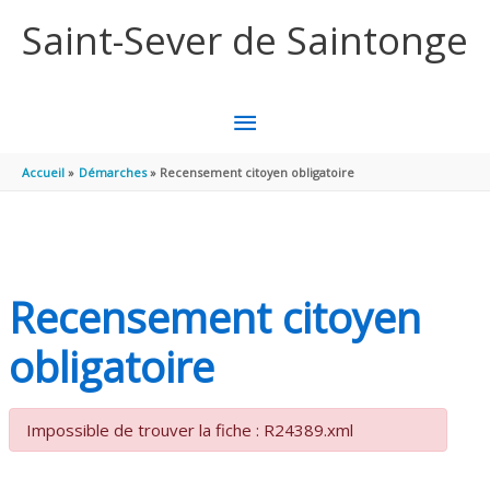
Aller au contenu
Aller au pied de page
Saint-Sever de Saintonge
MENU
PRINCIPAL
Accueil
Démarches
Recensement citoyen obligatoire
Recensement citoyen
obligatoire
Impossible de trouver la fiche : R24389.xml