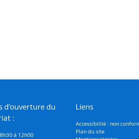
s d’ouverture du
Liens
iat :
Accessibilité : non confo
Plan du site
 8h30 à 12h00