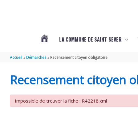
Aller au contenu
Aller au pied de page
LA COMMUNE DE SAINT-SEVER
L’ACTUALITÉ
Accueil
Démarches
Recensement citoyen obligatoire
DE
Recensement citoyen ob
SAINT-
Impossible de trouver la fiche : R42218.xml
SEVER
DE