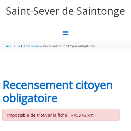
Aller au contenu
Aller au pied de page
Saint-Sever de Saintonge
MENU
PRINCIPAL
Accueil
Démarches
Recensement citoyen obligatoire
Recensement citoyen
obligatoire
Impossible de trouver la fiche : R45943.xml