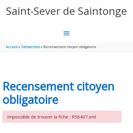
Aller au contenu
Aller au pied de page
Saint-Sever de Saintonge
MENU
PRINCIPAL
Accueil
Démarches
Recensement citoyen obligatoire
Recensement citoyen
obligatoire
Impossible de trouver la fiche : R56407.xml