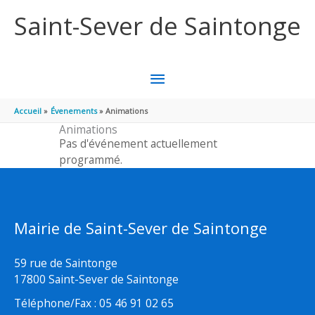
Aller au contenu
Aller au pied de page
Saint-Sever de Saintonge
MENU
PRINCIPAL
Accueil
Évenements
Animations
Animations
Pas d'événement actuellement
programmé.
Mairie de Saint-Sever de Saintonge
59 rue de Saintonge
17800 Saint-Sever de Saintonge
Téléphone/Fax : 05 46 91 02 65