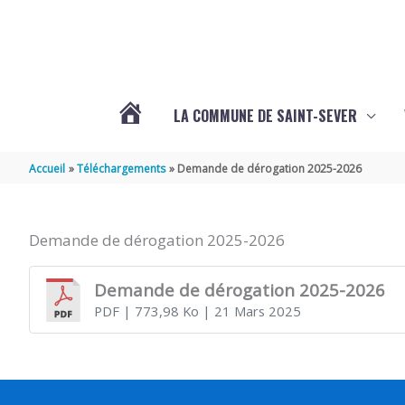
Aller au contenu
Aller au pied de page
LA COMMUNE DE SAINT-SEVER
L’ACTUALITÉ
Accueil
Téléchargements
Demande de dérogation 2025-2026
DE
Demande de dérogation 2025-2026
SAINT-
Demande de dérogation 2025-2026
PDF
| 773,98 Ko
| 21 Mars 2025
SEVER
DE