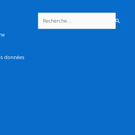
Rechercher :
rme
es données