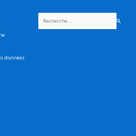
Rechercher :
rme
es données