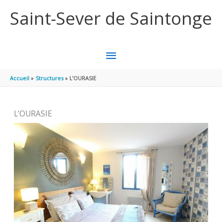
Aller au contenu
Aller au pied de page
Saint-Sever de Saintonge
MENU
PRINCIPAL
Accueil
Structures
L’OURASIE
L’OURASIE