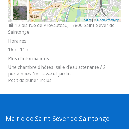
Leaflet
| ©
OpenStreetMap
Localisation :
12 bis rue de Prévauteau, 17800 Saint-Sever de
Saintonge
Horaires
16h - 11h
Plus d'informations
Une chambre d'hôtes, salle d'eau attenante / 2
personnes /terrasse et jardin .
Petit déjeuner inclus.
Mairie de Saint-Sever de Saintonge