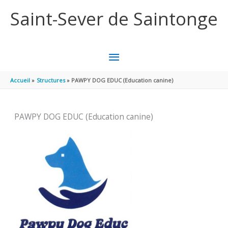
Aller au contenu
Aller au pied de page
Saint-Sever de Saintonge
MENU
PRINCIPAL
Accueil
Structures
PAWPY DOG EDUC (Education canine)
PAWPY DOG EDUC (Education canine)