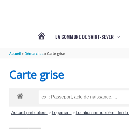
Aller au contenu
Aller au pied de page
LA COMMUNE DE SAINT-SEVER
L’ACTUALITÉ
Accueil
Démarches
Carte grise
DE
Carte grise
SAINT-
SEVER
Accueil particuliers
>
Logement
>
Location immobilière : fin du
DE