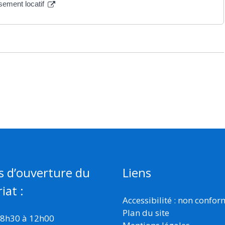
ssement locatif
s d’ouverture du
Liens
iat :
Accessibilité : non confo
Plan du site
 8h30 à 12h00